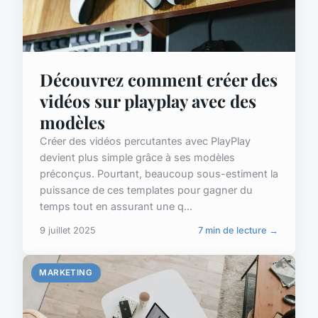
Découvrez comment créer des
vidéos sur playplay avec des
modèles
Créer des vidéos percutantes avec PlayPlay
devient plus simple grâce à ses modèles
préconçus. Pourtant, beaucoup sous-estiment la
puissance de ces templates pour gagner du
temps tout en assurant une q...
9 juillet 2025
7 min de lecture →
MARKETING