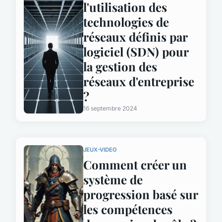
l'utilisation des
technologies de
réseaux définis par
logiciel (SDN) pour
la gestion des
réseaux d'entreprise
?
16 septembre 2024
JEUX-VIDEO
Comment créer un
système de
progression basé sur
les compétences