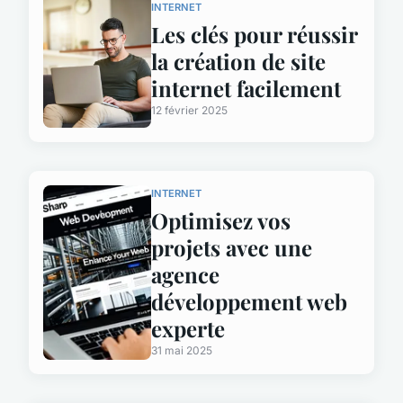
INTERNET
Les clés pour réussir
la création de site
internet facilement
12 février 2025
INTERNET
Optimisez vos
projets avec une
agence
développement web
experte
31 mai 2025