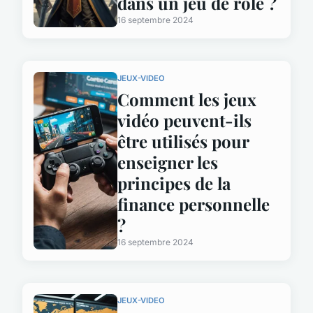
dans un jeu de rôle ?
16 septembre 2024
JEUX-VIDEO
Comment les jeux
vidéo peuvent-ils
être utilisés pour
enseigner les
principes de la
finance personnelle
?
16 septembre 2024
JEUX-VIDEO