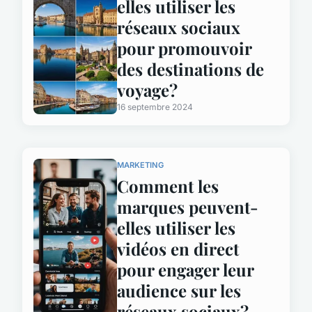
elles utiliser les
réseaux sociaux
pour promouvoir
des destinations de
voyage?
16 septembre 2024
MARKETING
Comment les
marques peuvent-
elles utiliser les
vidéos en direct
pour engager leur
audience sur les
réseaux sociaux?