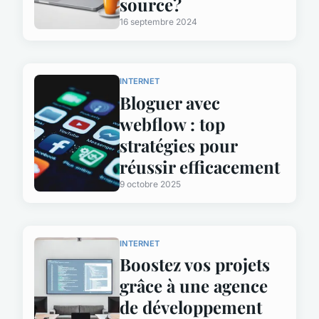
source?
16 septembre 2024
INTERNET
Bloguer avec
webflow : top
stratégies pour
réussir efficacement
9 octobre 2025
INTERNET
Boostez vos projets
grâce à une agence
de développement